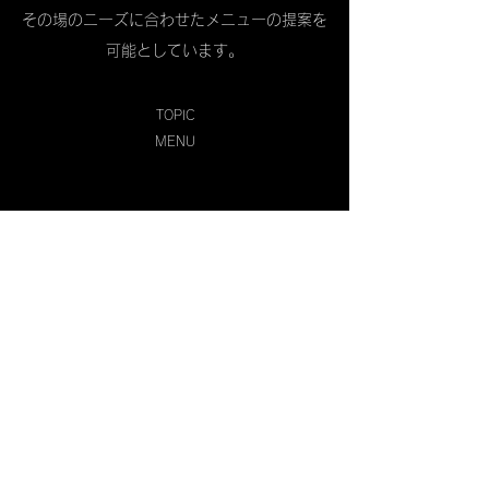
​その場のニーズに合わせたメニューの提案を
可能としています。
​TOPIC
MENU
​鉄板鶏飯