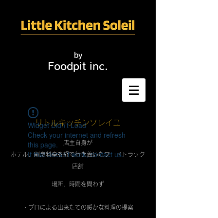
by
​Foodpit inc.
リトルキッチンソレイユ
Widget Didn’t Load
Check your internet and refresh
this page.
店主自身が
If that doesn’t work, contact us.
ホテル、割烹料亭を経て行き着いたフードトラック
店舗
場所、時間を問わず
・プロによる出来たての暖かな料理の提案